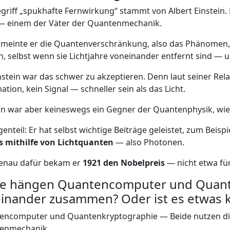
griff „spukhafte Fernwirkung“ stammt von Albert Einstein.
 einem der Väter der Quantenmechanik.
meinte er die Quantenverschränkung, also das Phänomen,
n, selbst wenn sie Lichtjahre voneinander entfernt sind — u
nstein war das schwer zu akzeptieren. Denn laut seiner Rela
ation, kein Signal — schneller sein als das Licht.
in war aber keineswegs ein Gegner der Quantenphysik, wie
enteil: Er hat selbst wichtige Beiträge geleistet, zum Beisp
ts mithilfe von Lichtquanten
— also Photonen.
enau dafür bekam er
1921 den Nobelpreis
— nicht etwa für 
ie hängen Quantencomputer und Quant
einander zusammen? Oder ist es etwas 
encomputer und Quantenkryptographie — Beide nutzen die 
enmechanik.