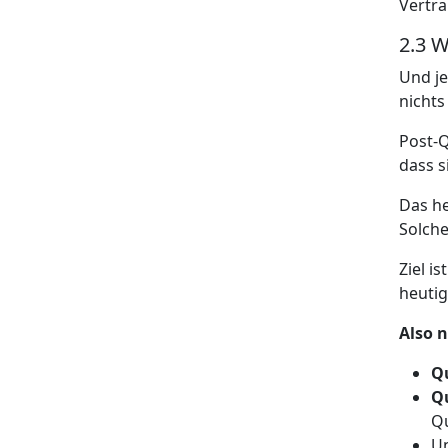
Vertra
2.3 W
Und j
nichts
Post-Q
dass s
Das he
Solche
Ziel i
heutig
Also 
Q
Q
Q
U