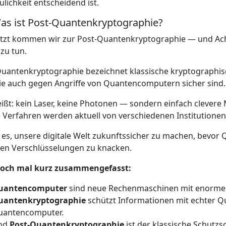
ulichkeit entscheidend ist.
as ist Post-Quantenkryptographie?
etzt kommen wir zur Post-Quantenkryptographie — und Ach
 zu tun.
uantenkryptographie bezeichnet klassische kryptographisc
ie auch gegen Angriffe von Quantencomputern sicher sind.
ißt: kein Laser, keine Photonen — sondern einfach clevere
 Verfahren werden aktuell von verschiedenen Institutionen 
st es, unsere digitale Welt zukunftssicher zu machen, bevo
en Verschlüsselungen zu knacken.
noch mal kurz zusammengefasst:
uantencomputer
sind neue Rechenmaschinen mit enormem
uantenkryptographie
schützt Informationen mit echter Q
uantencomputer.
nd
Post-Quantenkryptographie
ist der klassische Schutz