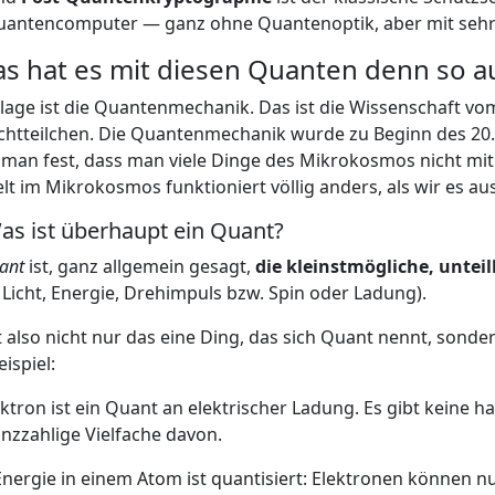
antencomputer — ganz ohne Quantenoptik, aber mit sehr
s hat es mit diesen Quanten denn so au
age ist die Quantenmechanik. Das ist die Wissenschaft vo
chtteilchen. Die Quantenmechanik wurde zu Beginn des 20. 
e man fest, dass man viele Dinge des Mikrokosmos nicht mit
lt im Mikrokosmos funktioniert völlig anders, als wir es a
as ist überhaupt ein Quant?
ant
ist, ganz allgemein gesagt,
die kleinstmögliche, untei
s Licht, Energie, Drehimpuls bzw. Spin oder Ladung).
t also nicht nur das eine Ding, das sich Quant nennt, sond
ispiel:
ektron ist ein Quant an elektrischer Ladung. Es gibt keine 
nzzahlige Vielfache davon.
nergie in einem Atom ist quantisiert: Elektronen können n