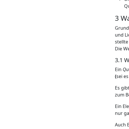
Qu
3 Wa
Grundl
und Li
stellt
Die We
3.1 W
Ein
Qu
(
sei e
Es gib
zum Be
Ein El
nur ga
Auch E