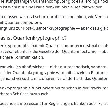
 leistungsfähigen Quantencomputer gibt es allerdings noch
s ist wohl nur eine Frage der Zeit, bis sie Realität werden.
lb müssen wir jetzt schon darüber nachdenken
,
wie Versch
mit Quantencomputern.
ingt uns zur Post-Quantenkryptographie — aber dazu glei
Was ist Quantenkryptographie?
enkryptographie hat mit Quantencomputern erstmal nichts
tzt zwar ebenfalls die Gesetze der Quantenmechanik — abe
sichere Kommunikation.
ar wirklich abhörsicher — nicht nur rechnerisch, sondern 
ei der Quantenkryptographie wird mit einzelnen Photonen 
 jemand versucht, mitzuhören, verändert sich das Quantensig
nkryptographie funktioniert heute schon in der Praxis, mit
cheren Schlüsselaustausch.
t besonders interessant für Regierungen, Banken oder For