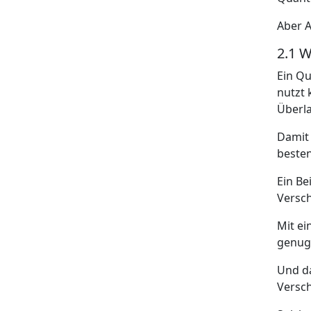
Aber 
2.1 
Ein Qu
nutzt 
Überla
Damit 
beste
Ein Be
Versch
Mit ei
genug 
Und da
Versch