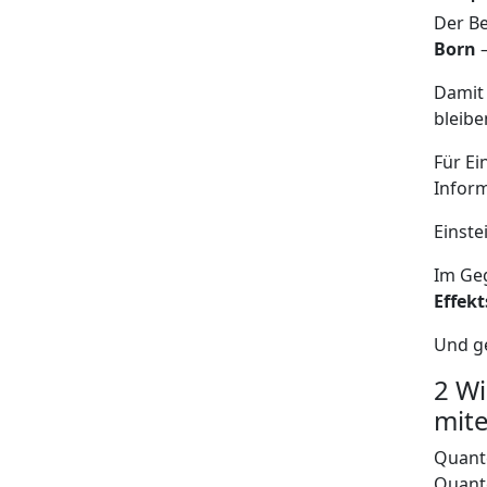
Der Be
Born
—
Damit 
bleibe
Für Ei
Inform
Einste
Im Geg
Effek
Und g
2 W
mit
Quant
Quant