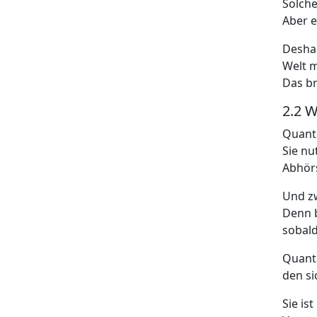
Solche
Aber e
Desha
Welt 
Das br
2.2 
Quant
Sie nu
Abhör
Und zw
Denn b
sobald
Quante
den si
Sie is