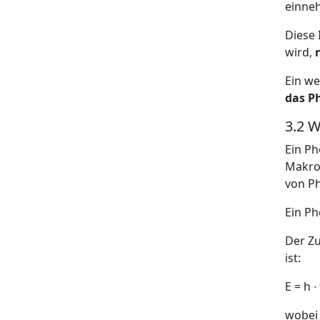
einne
Diese 
wird,
Ein we
das P
3.2 W
Ein Ph
Makros
von Ph
Ein Ph
Der Zu
ist:
E = h ∙ 
wobei 