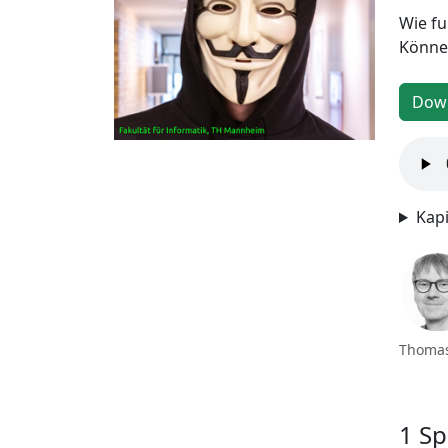
Wie fu
Könne
Down
Kapi
Thomas
1 S