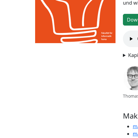
und wi
Down
Kapi
Thomas
Mak
m
ma